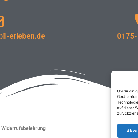
l-erleben.de
0175-
Um dir ein 
Geräteinfor
Technologie
auf dieser W
zurückziehs
Widerrufsbelehrung
Akze